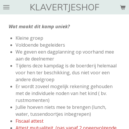
KLAVERTJESHOF
Ga
direct
naar
Wat maakt dit kamp uniek?
de
hoofdinhoud
Kleine groep
Voldoende begeleiders
We geven een dagplanning op voorhand mee
aan de deelnemer
Tijdens deze kampdag is de boerderij helemaal
voor hen ter beschikking, dus niet voor een
andere doelgroep
Er wordt zoveel mogelijk rekening gehouden
met de individuele noden van het kind ( bv.
rustmomenten)
Jullie hoeven niets mee te brengen (lunch,
water, tussendoortjes inbegrepen)
Fiscaal attest
Attest mutualiteit (pas vanaf 2 opeenvolgende