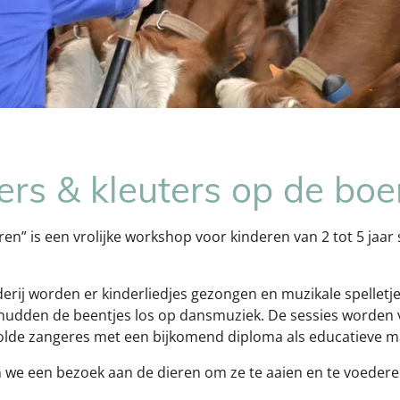
ers & kleuters op de boer
ren” is een vrolijke workshop voor kinderen van 2 tot 5 jaa
erij worden er kinderliedjes gezongen en muzikale spelletj
udden de beentjes los op dansmuziek. De sessies worden 
olde zangeres met een bijkomend diploma als educatieve ma
n we een bezoek aan de dieren om ze te aaien en te voeder