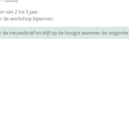
 - 12u00)
n van 2 tot 5 jaar.
er de workshop bijwonen.
oor de nieuwsbrief en blijf op de hoogte wanneer de volgend