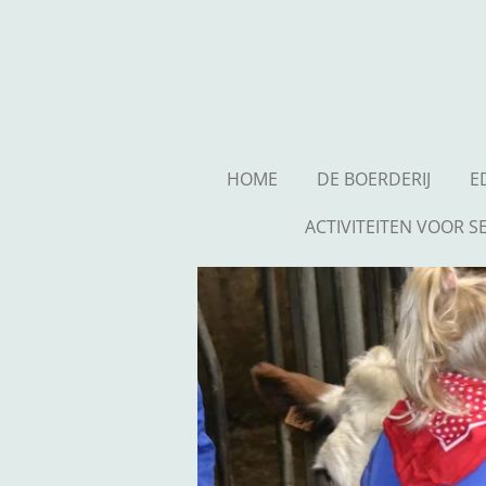
Ga
direct
naar
de
hoofdinhoud
HOME
DE BOERDERIJ
E
ACTIVITEITEN VOOR S