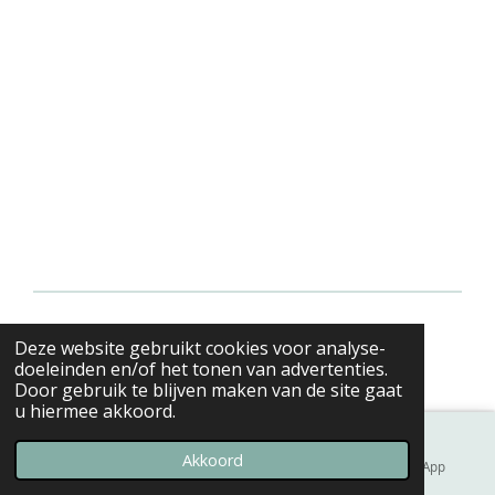
© 2021
Deze website gebruikt cookies voor analyse-
doeleinden en/of het tonen van advertenties.
- 2022 KLAVERTJESHOF
Door gebruik te blijven maken van de site gaat
u hiermee akkoord.
Akkoord
E-mailadres
Telefoonnummer
WhatsApp