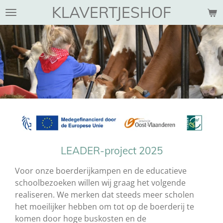
KLAVERTJESHOF
Ga
direct
naar
de
hoofdinhoud
LEADER-project 2025
Voor onze boerderijkampen en de educatieve
schoolbezoeken willen wij graag het volgende
realiseren. We merken dat steeds meer scholen
het moeilijker hebben om tot op de boerderij te
komen door hoge buskosten en de